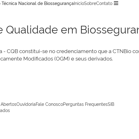
 Técnica Nacional de Biossegurança
Início
Sobre
Contato
de Qualidade em Biossegura
 - CQB constitui-se no credenciamento que a CTNBio con
icamente Modificados (OGM) e seus derivados.
 Abertos
Ouvidoria
Fale Conosco
Perguntas Frequentes
SIB
vados