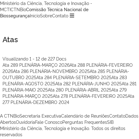
Ministério da Ciência, Tecnologia e Inovação -
MCTI
CTNBio
Comissão Técnica Nacional de
Biossegurança
Início
Sobre
Contato
Atas
Visualizando 1 - 12 de 227 Docs
Ata 289 PLENÁRIA-MARÇO 2026
Ata 288 PLENÁRIA-FEVEREIRO
2026
Ata 286 PLENÁRIA-NOVEMBRO 2025
Ata 285 PLENÁRIA-
OUTUBRO 2025
Ata 284 PLENÁRIA-SETEMBRO 2025
Ata 283
PLENÁRIA-AGOSTO 2025
Ata 282 PLENÁRIA-JUNHO 2025
Ata 281
PLENÁRIA-MAIO 2025
Ata 280 PLENÁRIA-ABRIL 2025
Ata 279
PLENÁRIA-MARÇO 2025
Ata 278 PLENÁRIA-FEVEREIRO 2025
Ata
277 PLENÁRIA-DEZEMBRO 2024
A CTNBio
Secretaria Executiva
Calendário de Reuniões
Contato
Dados
Abertos
Ouvidoria
Fale Conosco
Perguntas Frequentes
SIB
Ministério da Ciência, Tecnologia e Inovação. Todos os direitos
reservados