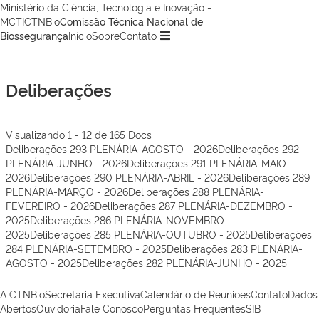
Ministério da Ciência, Tecnologia e Inovação -
MCTI
CTNBio
Comissão Técnica Nacional de
Biossegurança
Início
Sobre
Contato
Deliberações
Visualizando 1 - 12 de 165 Docs
Deliberações 293 PLENÁRIA-AGOSTO - 2026
Deliberações 292
PLENÁRIA-JUNHO - 2026
Deliberações 291 PLENÁRIA-MAIO -
2026
Deliberações 290 PLENÁRIA-ABRIL - 2026
Deliberações 289
PLENÁRIA-MARÇO - 2026
Deliberações 288 PLENÁRIA-
FEVEREIRO - 2026
Deliberações 287 PLENÁRIA-DEZEMBRO -
2025
Deliberações 286 PLENÁRIA-NOVEMBRO -
2025
Deliberações 285 PLENÁRIA-OUTUBRO - 2025
Deliberações
284 PLENÁRIA-SETEMBRO - 2025
Deliberações 283 PLENÁRIA-
AGOSTO - 2025
Deliberações 282 PLENÁRIA-JUNHO - 2025
A CTNBio
Secretaria Executiva
Calendário de Reuniões
Contato
Dados
Abertos
Ouvidoria
Fale Conosco
Perguntas Frequentes
SIB