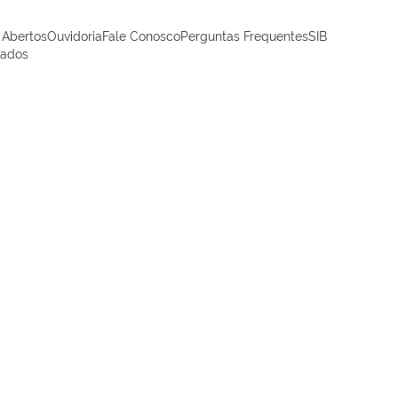
 Abertos
Ouvidoria
Fale Conosco
Perguntas Frequentes
SIB
vados